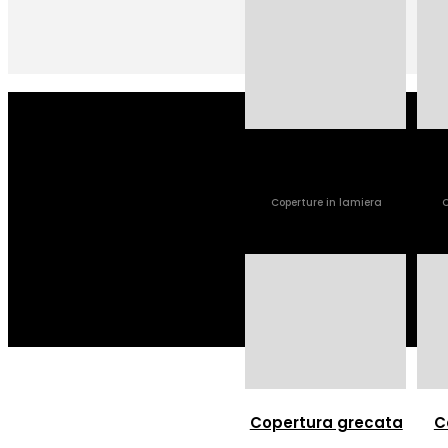
Dettaglio copertura
Isl
Coperture in lamiera
C
Copertura grecata
C