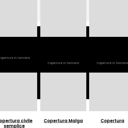
and of Adventure
Copertura
Curvatura
Preghena
copertura civi
operture in lamiera
Coperture in lamiera
Coperture in lamier
opertura civile
Copertura Malga
Copertura
semplice